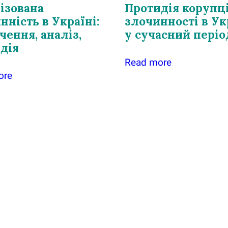
ізована
Протидія корупц
нність в Україні:
злочинності в Ук
чення, аналіз,
у сучасний періо
дія
Read more
ore