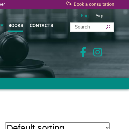
wer
Book a consultation
Eng
Укр
S
BOOKS
CONTACTS
e
a
r
c
h