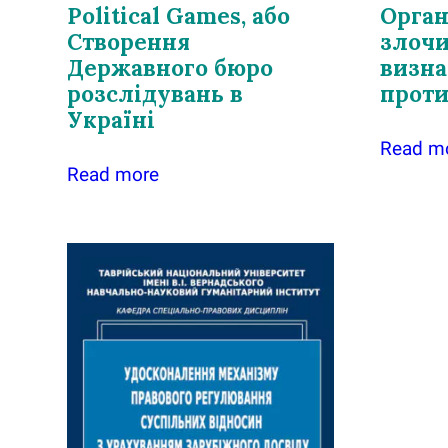
Political Games, або
Орган
Створення
злочи
Державного бюро
визна
розслідувань в
проти
Україні
Read m
Read more