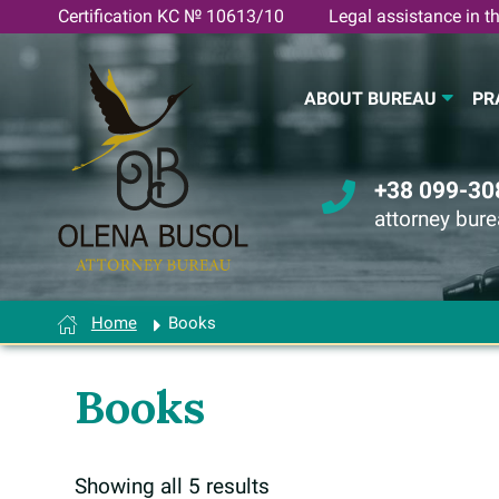
Skip
Certification KC № 10613/10
Legal assistance in th
to
content
ABOUT BUREAU
PR
+38 099-30
attorney bur
Home
Books
Books
Showing all 5 results