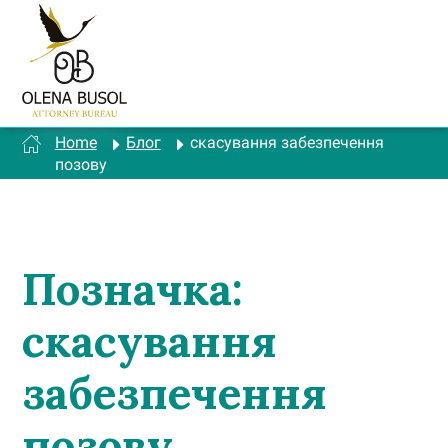
Перейти
до
вмісту
Home
Блог
скасування забезпечення
позову
Позначка:
скасування
забезпечення
позову