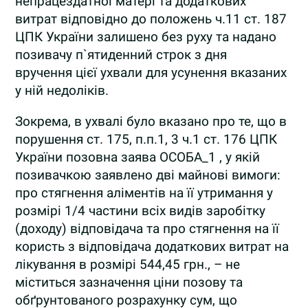
непрацездатної матері та додаткових
витрат відповідно до положень ч.11 ст. 187
ЦПК України залишено без руху та надано
позивачу п`ятиденний строк з дня
вручення цієї ухвали для усунення вказаних
у ній недоліків.
Зокрема, в ухвалі було вказано про те, що в
порушення ст. 175, п.п.1, 3 ч.1 ст. 176 ЦПК
України позовна заява ОСОБА_1 , у якій
позивачкою заявлено дві майнові вимоги:
про стягнення аліментів на її утримання у
розмірі 1/4 частини всіх видів заробітку
(доходу) відповідача та про стягнення на її
користь з відповідача додаткових витрат на
лікування в розмірі 544,45 грн., – не
міститься зазначення ціни позову та
обґрунтованого розрахунку сум, що