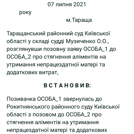
07 липня 2021
року
м.Тараща
Таращанський районний суд Київської
області у складі судді Музиченко О.О.,
розглянувши позовну заяву ОСОБА_1 до
ОСОБА_2 про стягнення аліментів на
утримання непрацездатної матері та
додаткових витрат,
В С Т А Н О В И В:
Позивачка ОСОБА_1 звернулась до
Рокитнянського районного суду Київської
області з позовом до ОСОБА_2 про
стягнення аліментів на утримання
непрацездатної матері та додаткових