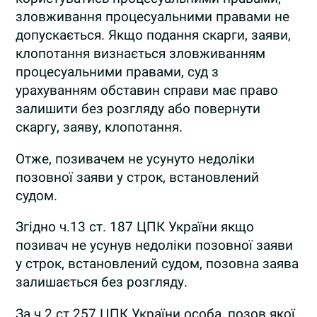
зловживання процесуальними правами не
допускається. Якщо подання скарги, заяви,
клопотання визнається зловживанням
процесуальними правами, суд з
урахуванням обставин справи має право
залишити без розгляду або повернути
скаргу, заяву, клопотання.
Отже, позивачем не усунуто недоліки
позовної заяви у строк, встановлений
судом.
Згідно ч.13 ст. 187 ЦПК України якщо
позивач не усунув недоліки позовної заяви
у строк, встановлений судом, позовна заява
залишається без розгляду.
За ч.2 ст.257 ЦПК України особа, позов якої