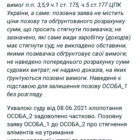
вимог п.п. 3,5,9 ч.1 ст. 175, ч.5 ст.177 ЦПК
України, а саме: позовна заява не містить
ціни позову та обґрунтованого розрахунку
суми, що просить стягнути позивачка; не
зазначено, які саме види заробітку (доходів)
має стягнути суд; не викладено обставини,
якими позивачка обґрунтовує свої вимоги;
не наведено попереднього розрахунку суми
судових витрат; не надано доказів, на яких
ґрунтуються позовні вимоги. Наведене є
підставою для залишення позову ОСОБА_1
без розгляду.
Ухвалою суду від 08.06.2021 клопотання
ОСОБА_2 задоволено частково. Позовну
заяву ОСОБА_1 до ОСОБА_2 про стягнення
аліментів на утримання