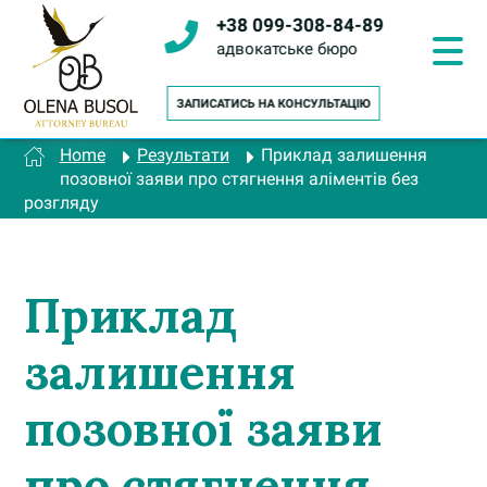
Перейти
+38 099-308-84-89
до
вмісту
адвокатське бюро
Home
Результати
Приклад залишення
позовної заяви про стягнення аліментів без
розгляду
Приклад
залишення
позовної заяви
про стягнення