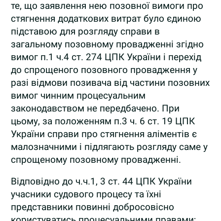
те, що заявлення нею позовної вимоги про
стягнення додаткових витрат було єдиною
підставою для розгляду справи в
загальному позовному провадженні згідно
вимог п.1 ч.4 ст. 274 ЦПК України і перехід
до спрощеного позовного провадження у
разі відмови позивача від частини позовних
вимог чинним процесуальним
законодавством не передбачено. При
цьому, за положенням п.3 ч. 6 ст. 19 ЦПК
України справи про стягнення аліментів є
малозначними і підлягають розгляду саме у
спрощеному позовному провадженні.
Відповідно до ч.ч.1, 3 ст. 44 ЦПК України
учасники судового процесу та їхні
представники повинні добросовісно
користуватись процесуальними правами;