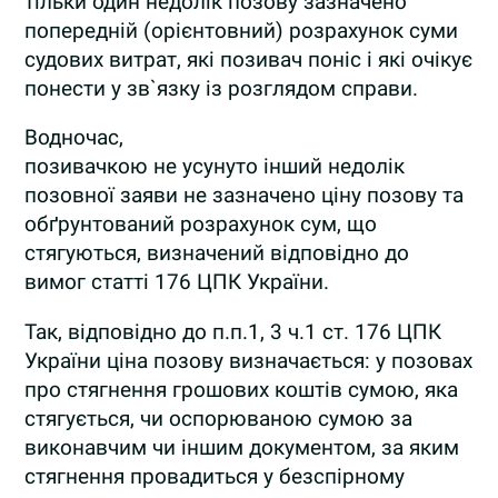
тільки один недолік позову зазначено
попередній (орієнтовний) розрахунок суми
судових витрат, які позивач поніс і які очікує
понести у зв`язку із розглядом справи.
Водночас,
позивачкою не усунуто інший недолік
позовної заяви не зазначено ціну позову та
обґрунтований розрахунок сум, що
стягуються, визначений відповідно до
вимог статті 176 ЦПК України.
Так, відповідно до п.п.1, 3 ч.1 ст. 176 ЦПК
України ціна позову визначається: у позовах
про стягнення грошових коштів сумою, яка
стягується, чи оспорюваною сумою за
виконавчим чи іншим документом, за яким
стягнення провадиться у безспірному