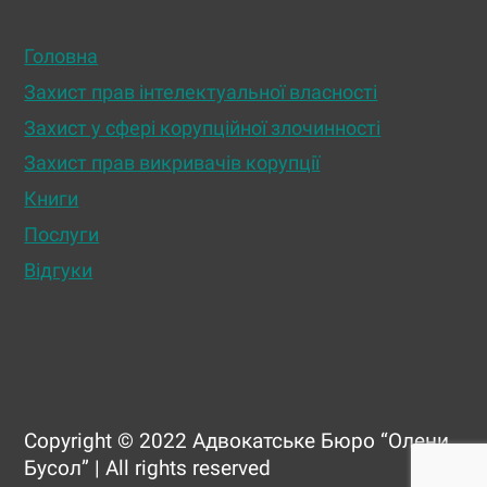
Головна
Захист прав інтелектуальної власності
Захист у сфері корупційної злочинності
Захист прав викривачів корупції
Книги
Послуги
Відгуки
Copyright © 2022 Адвокатське Бюро “Олени
Бусол” | All rights reserved