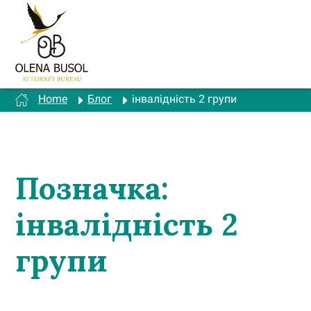
Перейти
до
вмісту
Home
Блог
інвалідність 2 групи
Позначка:
інвалідність 2
групи