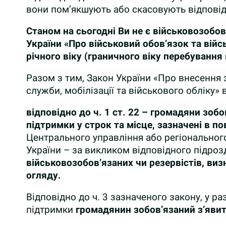
вони пом’якшують або скасовують відповід
Станом на сьогодні Ви не є військовозобов
України «Про військовий обов’язок та війс
річного віку (
гран
ичного віку перебування в
Разом з тим, Закон України «Про внесення 
служби, мобілізації та військового обліку» 
відповідно до ч. 1 ст. 22
– г
ромадяни зобов
підтримки у строк та місце, зазначені в по
Центрального управління або регіонального
України – за викликом відповідного підрозд
військовозобов’язаних чи резервістів, ви
огляду.
Відповідно до ч. 3 зазначеного закону,
у ра
підтримки
громадянин зобов’язаний з’яви