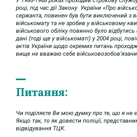
У 1986-1988 роках проходив строкову службу
році, під час дії Закону України «Про війсь
сержанта, повинен був бути виключений з вій
військомату та не зробив у військовому кв
військового обліку повинно було відбутись
дані (тоді ще у військоматі) у 2004 році, п
актів України щодо окремих питань проходже
вище не вважаю себе військовозобов’язани
Питання:
Чи поділяєте Ви мою думку про те, що я не 
Якщо так, то як довести поліції, представн
відвідування ТЦК.