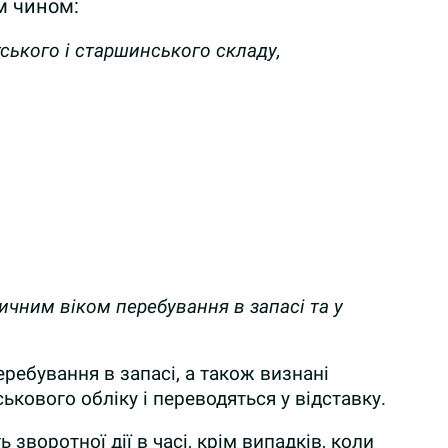
м чином:
тського і старшинського складу,
ичним віком перебування в запасі та у
еребування в запасі, а також визнані
кового обліку і переводяться у відставку.
 зворотної дії в часі, крім випадків, коли