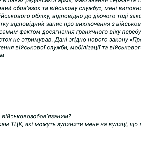
 в лавах радянської армії, маю звання сержанта т
ковий обов’язок та військову службу»,
мені виповни
ськового обліку, відповідно до діючого тоді зако
итку відповідний запис про виключення з військов
 самим фактом досягнення граничного віку перебу
овісток не отримував. Дані згідно нового закону «
ння військової служби, мобілізації та військово
м.
є військовозобов’язаним?
икам ТЦК, які можуть зупинити мене на вулиці, що