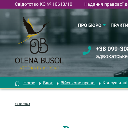
Перейти
Свідотство КС № 10613/10
Надання правової до
до
вмісту
ПРО БЮРО
ПРАКТ
+38 099-30
адвокатськ
Home
Блог
Військове право
Консультаці
19.06.2024