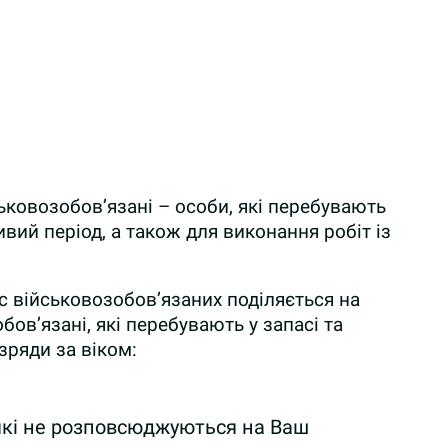
ськовозобов’язані – особи, які перебувають
вий період, а також для виконання робіт із
с військовозобов’язаних поділяється на
ов’язані, які перебувають у запасі та
зряди за віком:
, які не розповсюджуються на Ваш