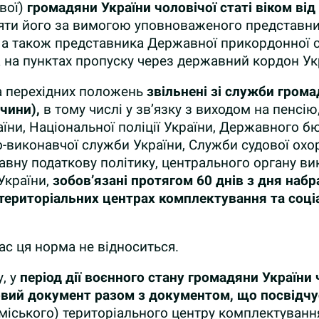
ової)
громадяни України чоловічої статі віком від
яти його за вимогою уповноваженого представни
, а також представника Державної прикордонної с
на пунктах пропуску через державний кордон Ук
 та перехідних положень
звільнені зі служби громад
 чини),
в тому числі у зв’язку з виходом на пенсію
ни, Національної поліції України, Державного бюр
-виконавчої служби України, Служби судової охор
авну податкову політику, центрального органу ви
України,
зобов’язані протягом
60
днів з дня набр
 територіальних центрах комплектування та соці
ас ця норма не відноситься.
у, у
період дії воєнного стану громадяни України ч
ковий документ разом з документом, що посвідчує
іського) територіального центру комплектування