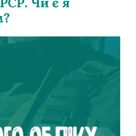
РСР. Чи є я
м?