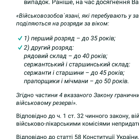
випадок. Раніше, на час досягнення Ва
«Військовозобов`язані, які перебувають у з
поділяються на розряди за віком:
1) перший розряд – до 35 років;
2) другий розряд:
рядовий склад – до 40 років;
сержантський і старшинський склад:
сержанти і старшини – до 45 років;
прапорщики і мічмани – до 50 років.
Згідно частини 4 вказаного Закону гранични
військовому резерві».
Відповідно до ч. 1 ст. 32 чинного закону,
ві
військово-лікарськими комісіями непридатн
Відповідно до статті 58 Конституції України