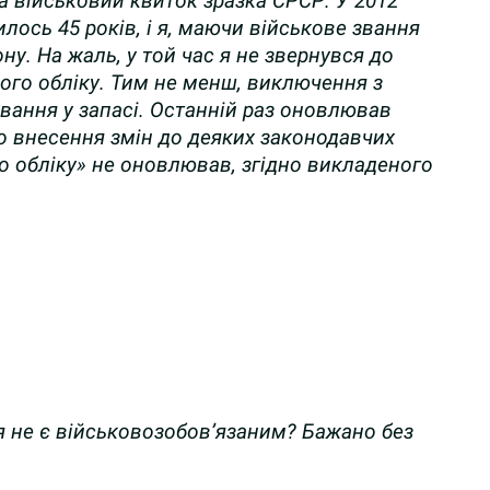
а військовий квиток зразка СРСР. У 2012
лось 45 років, і я, маючи військове звання
ну. На жаль, у той час я не звернувся до
ого обліку. Тим не менш, виключення з
вання у запасі. Останній раз оновлював
Про внесення змін до деяких законодавчих
го обліку» не оновлював, згідно викладеного
 я не є військовозобов’язаним? Бажано без