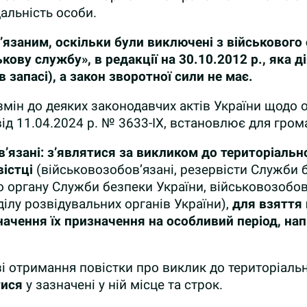
альність особи.
’язаним, оскільки були виключені з військового 
ькову службу», в редакції
на 30.10.2012 р.
, яка 
 запасі), а закон зворотної сили не має.
змін до деяких законодавчих актів України щодо
від 11.04.2024 р. № 3633-IX, встановлює для гром
’язані
: з’являтися за викликом до територіальн
вістці
(військовозобов’язані, резервісти Служби 
 органу Служби безпеки України, військовозобов’
ілу розвідувальних органів України),
для взяття 
значення їх призначення на особливий період, 
зі отримання повістки про виклик до територіаль
тися
у зазначені у ній місце та строк.