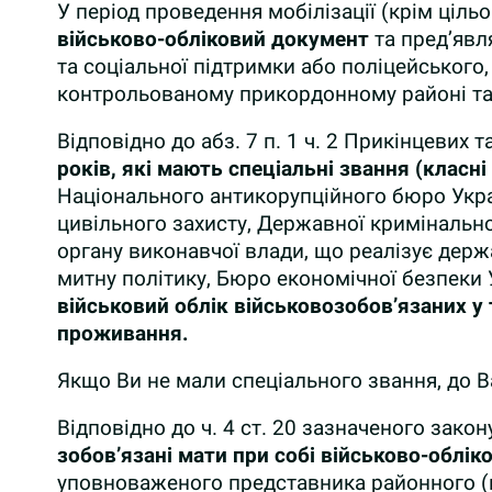
У період проведення мобілізації (крім ціль
військово-обліковий документ
та пред’явл
та соціальної підтримки або поліцейського
контрольованому прикордонному районі та 
Відповідно до абз. 7 п. 1 ч. 2 Прикінцевих
років, які мають спеціальні звання (класні
Національного антикорупційного бюро Украї
цивільного захисту, Державної кримінально
органу виконавчої влади, що реалізує держ
митну політику, Бюро економічної безпеки 
військовий облік військовозобов’язаних у
проживання.
Якщо Ви не мали спеціального звання, до В
Відповідно до ч. 4 ст. 20 зазначеного закон
зобов’язані мати при собі військово-облі
уповноваженого представника районного (м