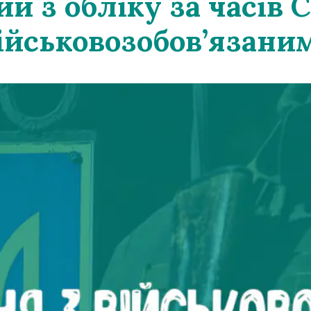
 з обліку за часів С
ійськовозобов’язани