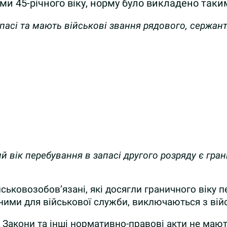
ми 45-річного віку, норму було викладено таки
апасі та мають військові звання рядового, сержан
й вік перебування в запасі другого розряду є гран
йськовозобов’язані, які досягли граничного віку п
ими для військової служби, виключаються з війсь
, Закони та інші нормативно-правові акти не мають