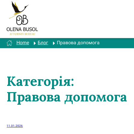
Перейти
до
вмісту
Home
Блог
Правова допомога
Категорія:
Правова допомога
11.01.2026